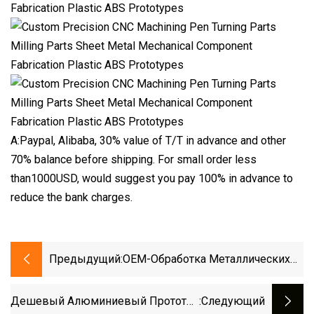
A:Paypal, Alibaba, 30% value of T/T in advance and other
70% balance before shipping. For small order less
than1000USD, would suggest you pay 100% in advance to
reduce the bank charges.
Предыдущий:
OEM-Обработка Металлических
Прототипов С ЧПУ Из
Нержавеющей Стали/медного
Дешевый Алюминиевый Прототип
:следующий