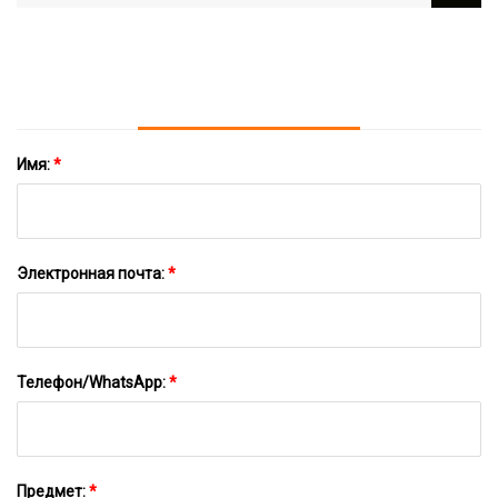
Сплава/алюминия
Металлических Деталей С ЧПУ В
Китае
Имя:
*
Электронная почта:
*
Телефон/WhatsApp:
*
Предмет:
*